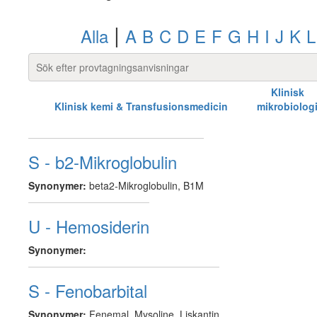
|
Alla
A
B
C
D
E
F
G
H
I
J
K
L
Klinisk
Klinisk kemi & Transfusionsmedicin
mikrobiolog
S - b2-Mikroglobulin
Synonymer:
beta2-Mikroglobulin, B1M
U - Hemosiderin
Synonymer:
S - Fenobarbital
Synonymer:
Fenemal, Mysoline, Liskantin