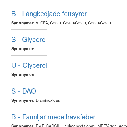
B - Långkedjade fettsyror
Synonymer:
VLCFA, C26:0, C24:0/C22:0, C26:0/C22:0
S - Glycerol
Synonymer:
U - Glycerol
Synonymer:
S - DAO
Synonymer:
Diaminoxidas
B - Familjär medelhavsfeber
Synonymer:
FMF, CADSIL, Leukoencefalopati, MEFV-gen, Acro