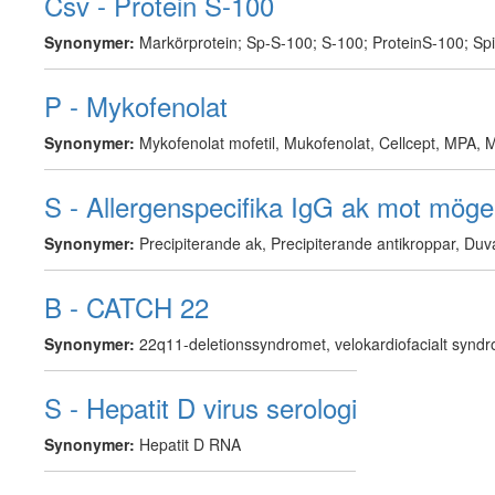
Csv - Protein S-100
Synonymer:
Markörprotein; Sp-S-100; S-100; ProteinS-100; Sp
P - Mykofenolat
Synonymer:
Mykofenolat mofetil, Mukofenolat, Cellcept, MPA,
S - Allergenspecifika IgG ak mot mögel
Synonymer:
Precipiterande ak, Precipiterande antikroppar, Duva
B - CATCH 22
Synonymer:
22q11-deletionssyndromet, velokardiofacialt syn
S - Hepatit D virus serologi
Synonymer:
Hepatit D RNA