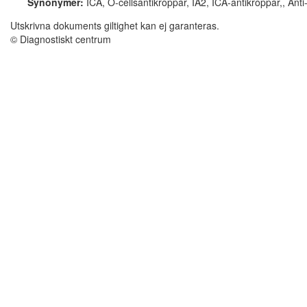
Synonymer:
ICA, Ö-cellsantikroppar, IA2, ICA-antikroppar,, Anti
Utskrivna dokuments giltighet kan ej garanteras.
© Diagnostiskt centrum