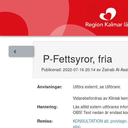
P-Fettsyror, fria
Publicerad: 2022-07-16 20:14 av Zainab Al-Asaf
Anvisningar:
Utförs externt, se Utförare.
Vidarebefordras av Klinisk ke
Hantering:
Läs alltid extern utförares inf
OBS! Text nedan är endast komp
Remiss:
KONSULTATION alt. provtagn.un
alla)