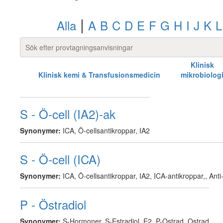
|
Alla
A
B
C
D
E
F
G
H
I
J
K
L
Klinisk
Klinisk kemi & Transfusionsmedicin
mikrobiolog
S - Ö-cell (IA2)-ak
Synonymer:
ICA, Ö-cellsantikroppar, IA2
S - Ö-cell (ICA)
Synonymer:
ICA, Ö-cellsantikroppar, IA2, ICA-antikroppar,, Anti
P - Östradiol
Synonymer:
S-Hormoner, S-Estradiol, E2, P-Ostrad, Ostrad