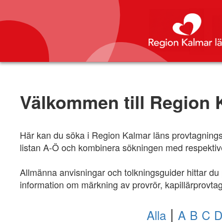
Välkommen till Region 
Här kan du söka i Region Kalmar läns provtagningsanv
listan A-Ö och kombinera sökningen med respektive
Allmänna anvisningar och tolkningsguider hittar du
information om märkning av provrör, kapillärprovt
|
Alla
A
B
C