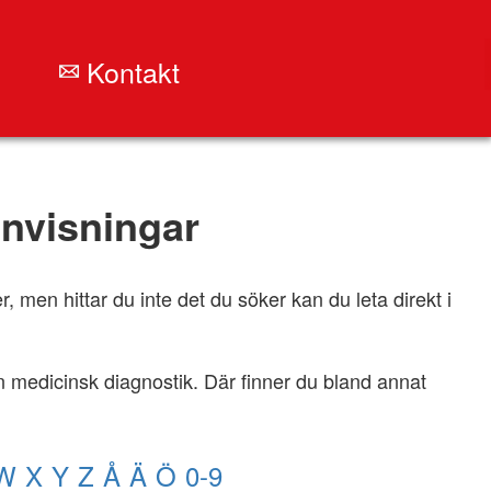
Kontakt
nvisningar
 men hittar du inte det du söker kan du leta direkt i
 medicinsk diagnostik. Där finner du bland annat
W
X
Y
Z
Å
Ä
Ö
0-9