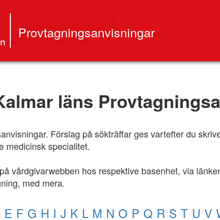
Provtagningsanvisningar
Kalmar läns Provtagningsa
isningar. Förslag på sökträffar ges vartefter du skriver,
 medicinsk specialitet.
 på vårdgivarwebben hos respektive basenhet, via länken
agning, med mera.
D
E
F
G
H
I
J
K
L
M
N
O
P
Q
R
S
T
U
V