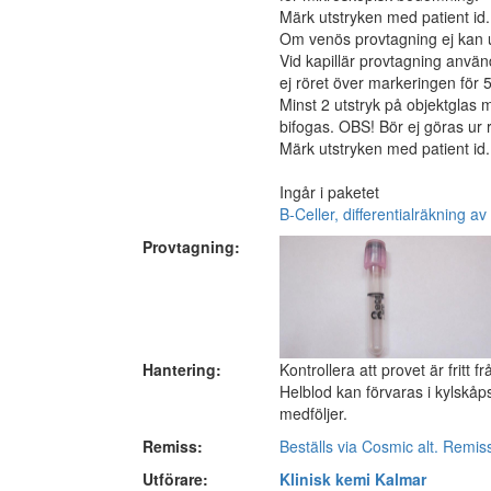
Märk utstryken med patient id
Om venös provtagning ej kan ut
Vid kapillär provtagning använ
ej röret över markeringen för 
Minst 2 utstryk på objektglas
bifogas. OBS! Bör ej göras ur r
Märk utstryken med patient id
Ingår i paketet
B-Celler, differentialräkning av
Provtagning:
Hantering:
Kontrollera att provet är fritt
Helblod kan förvaras i kylskåps
medföljer.
Remiss:
Beställs via Cosmic alt. Remis
Utförare:
Klinisk kemi Kalmar