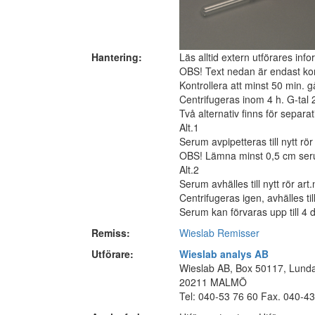
Hantering:
Läs alltid extern utförares inf
OBS! Text nedan är endast komp
Kontrollera att minst 50 min. g
Centrifugeras inom 4 h. G-tal 
Två alternativ finns för separat
Alt.1
Serum avpipetteras till nytt rö
OBS! Lämna minst 0,5 cm seru
Alt.2
Serum avhälles till nytt rör art.
Centrifugeras igen, avhälles ti
Serum kan förvaras upp till 4 
Remiss:
Wieslab Remisser
Utförare:
Wieslab analys AB
Wieslab AB, Box 50117, Lund
20211 MALMÖ
Tel: 040-53 76 60 Fax. 040-4