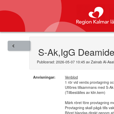
S-Ak,IgG Deamider
Publicerad: 2026-05-07 10:45 av Zainab Al-Asaf
Anvisningar:
Venblod
1 rör vid venös provtagning och
Utföres tillsammans med S-Ak 
(Tillbeställes av klin.kem)
Märk röret före provtagning med
Provtagning skall pågå tills v
Röret blandas direkt genom at