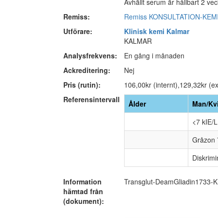
Avhällt serum är hållbart 2 veck
Remiss:
Remiss KONSULTATION-KEM
Utförare:
Klinisk kemi Kalmar
KALMAR
Analysfrekvens:
En gång i månaden
Ackreditering:
Nej
Pris (rutin):
106,00kr (internt),129,32kr (ex
Referensintervall
Ålder
Man/Kv
<7 kIE/L
Gråzon 
Diskrimi
Information
Transglut-DeamGliadin1733
hämtad från
(dokument):