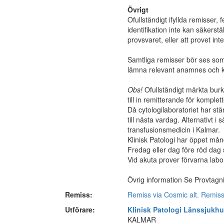
Övrigt
Ofullständigt ifyllda remisser, 
identifikation inte kan säkerst
provsvaret, eller att provet in
Samtliga remisser bör ses som 
lämna relevant anamnes och kl
Obs!
Ofullständigt märkta bur
till in remitterande för komplett
Då cytologilaboratoriet har st
till nästa vardag. Alternativt i
transfusionsmedicin i Kalmar.
Klinisk Patologi har öppet mån
Fredag eller dag före röd dag
Vid akuta prover förvarna labo
Övrig information Se Provtagni
Remiss:
Remiss via Cosmic alt. Remi
Utförare:
Klinisk Patologi Länssjukh
KALMAR