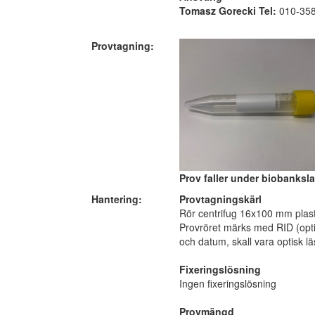
Tomasz Gorecki Tel:
010-358
Provtagning:
Prov faller under biobanksla
Hantering:
Provtagningskärl
Rör centrifug 16x100 mm plast
Provröret märks med RID (opt
och datum, skall vara optisk lä
Fixeringslösning
Ingen fixeringslösning
Provmängd