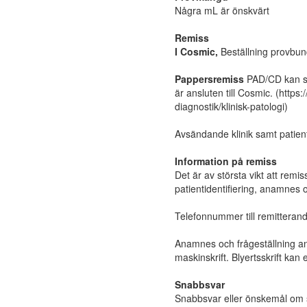
Några mL är önskvärt
Remiss
I Cosmic,
Beställning provbunde
Pappersremiss
PAD/CD kan sk
är ansluten till Cosmic. (http
diagnostik/klinisk-patologi)
Avsändande klinik samt patienti
Information på remiss
Det är av största vikt att remis
patientidentifiering, anamnes o
Telefonnummer till remitterand
Anamnes och frågeställning ang
maskinskrift. Blyertsskrift k
Snabbsvar
Snabbsvar
eller önskemål om 