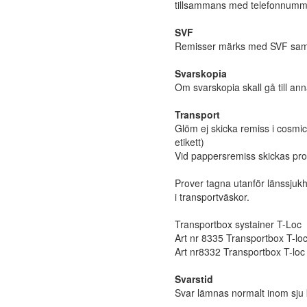
tillsammans med telefonnumme
SVF
Remisser märks med SVF samt p
Svarskopia
Om svarskopia skall gå till an
Transport
Glöm ej skicka remiss i cosmi
etikett)
Vid pappersremiss skickas pro
Prover tagna utanför länssjukh
i transportväskor.
Transportbox systainer T-Loc
Art nr 8335 Transportbox T-loc 
Art nr8332 Transportbox T-loc 4
Svarstid
Svar lämnas normalt inom sju k