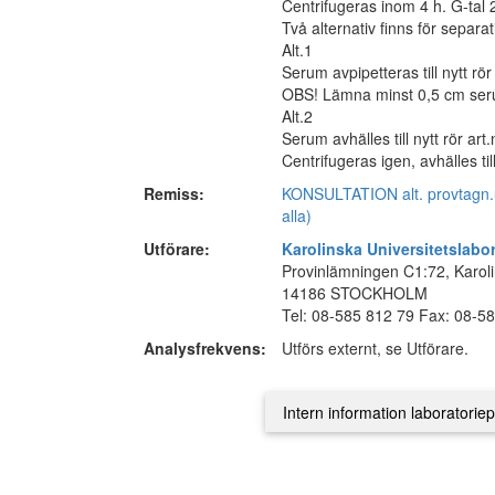
Centrifugeras inom 4 h. G-tal 
Två alternativ finns för separat
Alt.1
Serum avpipetteras till nytt rö
OBS! Lämna minst 0,5 cm seru
Alt.2
Serum avhälles till nytt rör art.
Centrifugeras igen, avhälles ti
Remiss:
KONSULTATION alt. provtagn.un
alla)
Utförare:
Karolinska Universitetslabo
Provinlämningen C1:72, Karoli
14186 STOCKHOLM
Tel: 08-585 812 79 Fax: 08-5
Analysfrekvens:
Utförs externt, se Utförare.