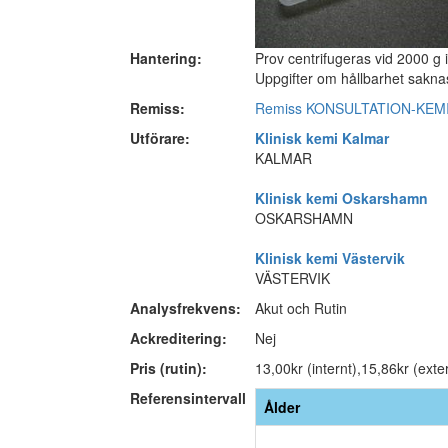
Hantering:
Prov centrifugeras vid 2000 g 
Uppgifter om hållbarhet saknas
Remiss:
Remiss KONSULTATION-KEM
Utförare:
Klinisk kemi Kalmar
KALMAR
Klinisk kemi Oskarshamn
OSKARSHAMN
Klinisk kemi Västervik
VÄSTERVIK
Analysfrekvens:
Akut och Rutin
Ackreditering:
Nej
Pris (rutin):
13,00kr (internt),15,86kr (exte
Referensintervall
Ålder