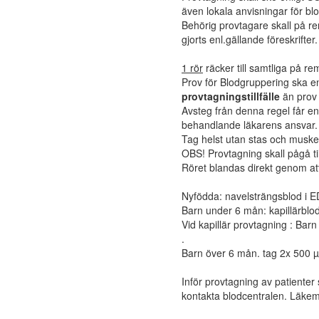
även lokala anvisningar för bl
Behörig provtagare skall på re
gjorts enl.gällande föreskrifter.
1 rör
räcker till samtliga på re
Prov för Blodgruppering ska enl
provtagningstillfälle
än prov 
Avsteg från denna regel får e
behandlande läkarens ansvar.
Tag helst utan stas och muskel
OBS! Provtagning skall pågå t
Röret blandas direkt genom at
Nyfödda: navelsträngsblod i E
Barn under 6 mån: kapillärblod
Vid kapillär provtagning : Bar
.
Barn över 6 mån. tag 2x 500 µL
Inför provtagning av patiente
kontakta blodcentralen. Läkem