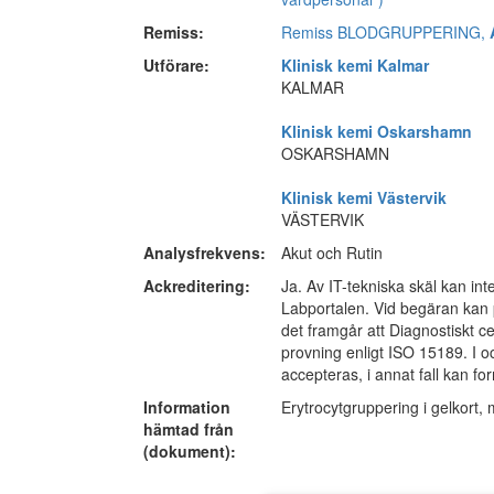
Remiss:
Remiss BLODGRUPPERING,
Utförare:
Klinisk kemi Kalmar
KALMAR
Klinisk kemi Oskarshamn
OSKARSHAMN
Klinisk kemi Västervik
VÄSTERVIK
Analysfrekvens:
Akut och Rutin
Ackreditering:
Ja. Av IT-tekniska skäl kan inte
Labportalen. Vid begäran kan p
det framgår att Diagnostiskt c
provning enligt ISO 15189. I 
accepteras, i annat fall kan fo
Information
Erytrocytgruppering i gelkor
hämtad från
(dokument):