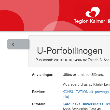
U-Porfobilinogen
Publicerad: 2019-10-10 14:06 av Zainab Al-Asaf
Anvisningar:
Utförs externt, se Utförare.
Vidarebefordras av Klinisk ke
Remiss:
KONSULTATION alt. provtagn.un
alla)
Utförare:
Karolinska Universitetssjuk
Anna Steckséns Gata 49