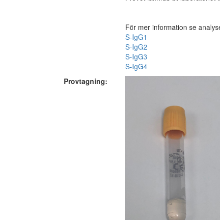
För mer information se analys
S-IgG1
S-IgG2
S-IgG3
S-IgG4
Provtagning: