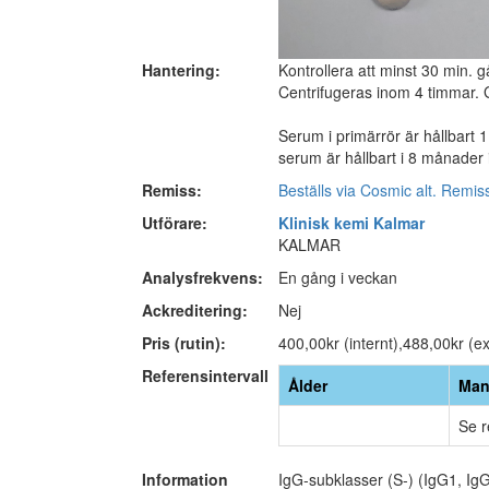
Hantering:
Kontrollera att minst 30 min. g
Centrifugeras inom 4 timmar. G
Serum i primärrör är hållbart 
serum är hållbart i 8 månader 
Remiss:
Beställs via Cosmic alt. Remis
Utförare:
Klinisk kemi Kalmar
KALMAR
Analysfrekvens:
En gång i veckan
Ackreditering:
Nej
Pris (rutin):
400,00kr (internt),488,00kr (ex
Referensintervall
Ålder
Man
Se r
Information
IgG-subklasser (S-) (IgG1, I