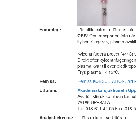
Hantering:
Läs alltid extern utförares inf
OBS!
Om transporten inte når
kylcentrifugeras, plasma avski
Kylcentrifugera provet (+4°C) 
Direkt efter kylcentrifugeringe
plasma kvar till över blodkrop
Frys plasma i <-15°C.
Remiss:
Remiss KONSULTATION,
Arti
Utförare:
Akademiska sjukhuset i Up
Avd för Klinisk kemi och farm
75185 UPPSALA
Tel: 018-611 42 05 Fax: 018-
Analysfrekvens:
Utförs externt, se Utförare.