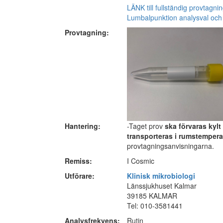
LÄNK till fullständig provtagni
Lumbalpunktion analysval och
Provtagning:
Hantering:
-Taget prov
ska förvaras kylt
transporteras i rumstempera
provtagningsanvisningarna.
Remiss:
I Cosmic
Utförare:
Klinisk mikrobiologi
Länssjukhuset Kalmar
39185 KALMAR
Tel: 010-3581441
Analysfrekvens:
Rutin